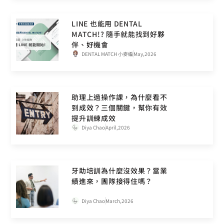
LINE 也能用 DENTAL
MATCH!? 隨手就能找到好夥
伴、好機會
DENTAL MATCH 小麥編
May,2026
助理上過操作課，為什麼看不
到成效？三個關鍵，幫你有效
提升訓練成效
Diya Chao
April,2026
牙助培訓為什麼沒效果？當業
績進來，團隊接得住嗎？
Diya Chao
March,2026