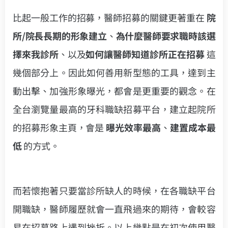
比起一般工作的招募，醫師招募的關鍵更著重在
院
所/院長長期的形象建立
、
為什麼醫師要求職時該選
擇來我診所
、以及
如何讓醫師知道診所正在招募
這
幾個部分上。因此如何善用新型態的工具，達到主
動出擊、加強形象曝光，都會是更重要的觀念。在
全台瀏覽量最高的牙科職缺招募平台，建立起院所
的招募形象主頁，會是
曝光效率最高
、
建置成本最
低
的方式。
而若懷抱著只要當診所缺人的時候，在各職缺平台
開職缺，醫師履歷就會一直飛過來的期待，會較容
易在招募路上遇到挫折。以上幾點是在初次使用醫