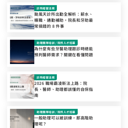
診所經營法規
颱風天診所出勤全解析：薪水、
曠職、通勤補助，院長和牙助最
常搞錯的 8 件事
助理團隊培訓
/
院所人才招募
為什麼有些牙醫助理跟診時總能
預判醫師需求？關鍵在看懂問題
診所經營法規
2026 職場霸凌新法上路：院
長、醫師、助理都該懂的自保指
南
助理團隊培訓
/
院所人才招募
一般助理可以被訓練，那高階助
理呢？